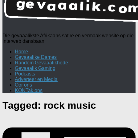
Die gevaaalikste Afrikaans satire en vermaak website op die
interweb dansbaan
Home
Gevaaalike Dames
Random Gevaaalikhede
Gevaaalik Gaming
Podcasts
Adverteer en Media
Oor ons
KONTak ons
Tagged:
rock music