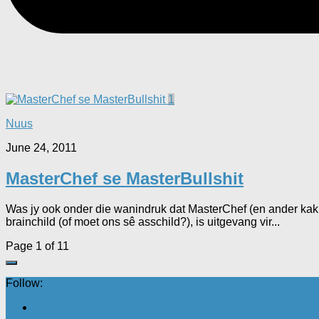
1
Nuus
June 24, 2011
MasterChef se MasterBullshit
Was jy ook onder die wanindruk dat MasterChef (en ander ka
brainchild (of moet ons sê asschild?), is uitgevang vir...
Page 1 of 1
1
Follow: