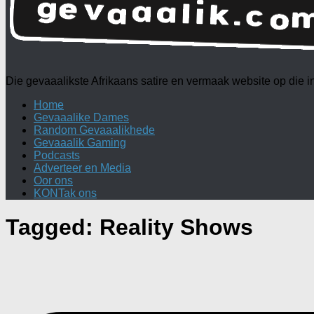
Die gevaaalikste Afrikaans satire en vermaak website op die
Home
Gevaaalike Dames
Random Gevaaalikhede
Gevaaalik Gaming
Podcasts
Adverteer en Media
Oor ons
KONTak ons
Tagged:
Reality Shows