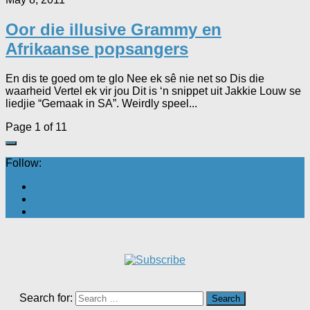
Oor die illusive Grammy en
Afrikaanse popsangers
En dis te goed om te glo Nee ek sê nie net so Dis die
waarheid Vertel ek vir jou Dit is ‘n snippet uit Jakkie Louw se
liedjie “Gemaak in SA”. Weirdly speel...
Page 1 of 1
1
Follow:
Search for: