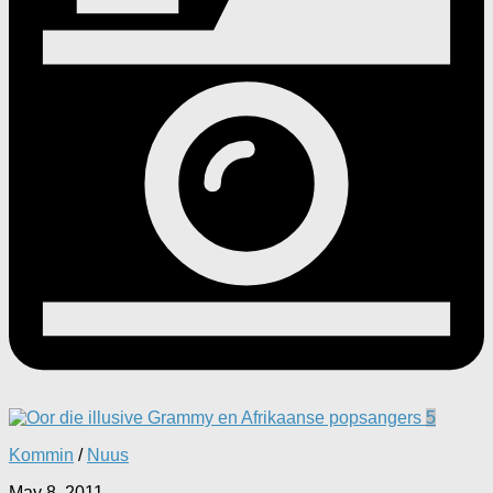
5
Kommin
/
Nuus
May 8, 2011