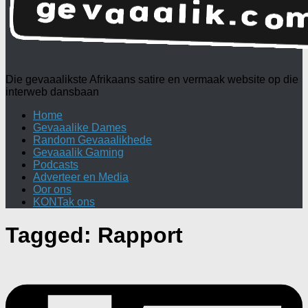
Die gevaaalikste Afrikaans satire en vermaak website op die
interweb dansbaan
Home
Gevaaalike Dames
Random Gevaaalikhede
Gevaaalik Gaming
Podcasts
Adverteer en Media
Oor ons
KONTak ons
Tagged:
Rapport