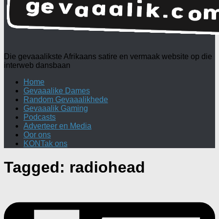
Die gevaaalikste Afrikaans satire en vermaak website op die
interweb dansbaan
Home
Gevaaalike Dames
Random Gevaaalikhede
Gevaaalik Gaming
Podcasts
Adverteer en Media
Oor ons
KONTak ons
Tagged:
radiohead