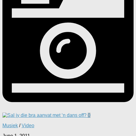
0
Musiek
/
Video
June 1, 2011