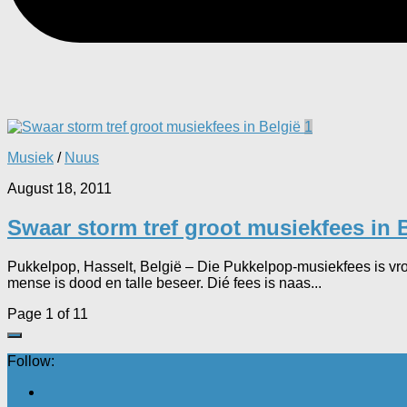
1
Musiek
/
Nuus
August 18, 2011
Swaar storm tref groot musiekfees in 
Pukkelpop, Hasselt, België – Die Pukkelpop-musiekfees is vroe
mense is dood en talle beseer. Dié fees is naas...
Page 1 of 1
1
Follow: