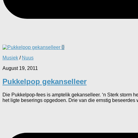
0
Musiek
/
Nuus
August 19, 2011
Pukkelpop gekanselleer
Die Pukkelpop-fees is amptelik gekanselleer. ‘n Sterk storm he
het ligte beserings opgedoen. Drie van die ernstig beseerdes w