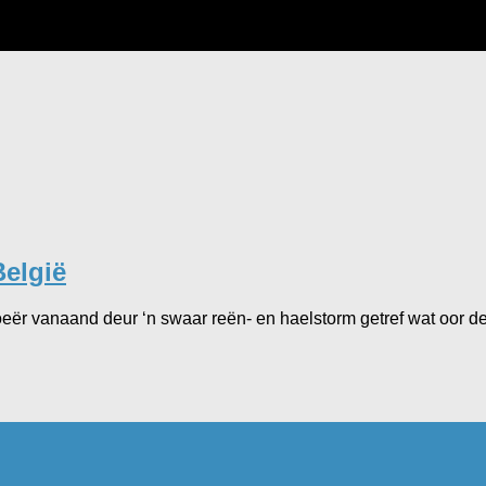
België
ër vanaand deur ‘n swaar reën- en haelstorm getref wat oor del