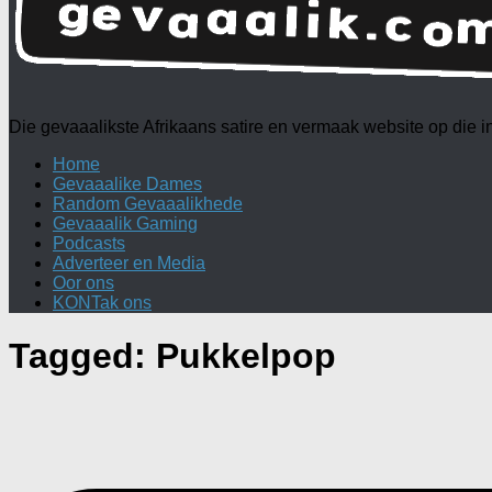
Die gevaaalikste Afrikaans satire en vermaak website op die
Home
Gevaaalike Dames
Random Gevaaalikhede
Gevaaalik Gaming
Podcasts
Adverteer en Media
Oor ons
KONTak ons
Tagged:
Pukkelpop