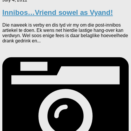
Innibos…Vriend sowel as Vyand!
Die naweek is verby en dis tyd vir my om die post-innibos
artiekel te doen. Ek wens net hierdie lastige hang-over kan
verdwyn. Wel soos enige fees is daar belaglike hoeveelhede
drank gedrink en...