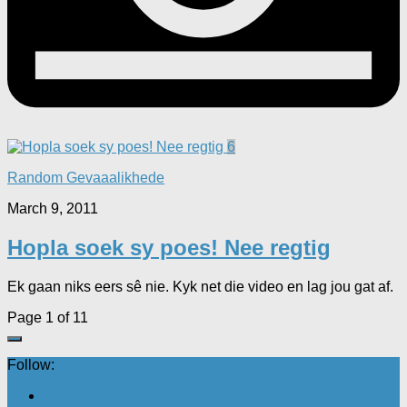
6
Random Gevaaalikhede
March 9, 2011
Hopla soek sy poes! Nee regtig
Ek gaan niks eers sê nie. Kyk net die video en lag jou gat af.
Page 1 of 1
1
Follow: