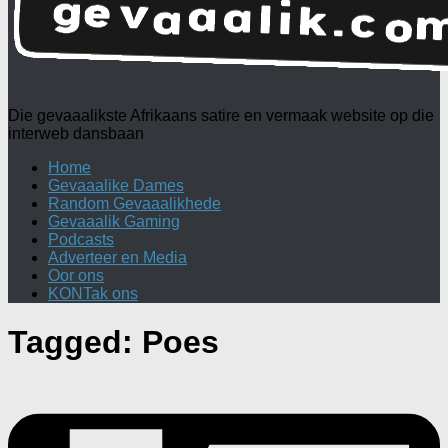
Die gevaaalikste Afrikaans satire en vermaak website op die
interweb dansbaan
Home
Gevaaalike Dames
Random Gevaaalikhede
Gevaaalik Gaming
Podcasts
Adverteer en Media
Oor ons
KONTak ons
Tagged:
Poes