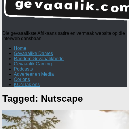
Die gevaaalikste Afrikaans satire en vermaak website op die
interweb dansbaan
Home
Gevaaalike Dames
Random Gevaaalikhede
Gevaaalik Gaming
Podcasts
Adverteer en Media
Oor ons
KONTak ons
Tagged:
Nutscape