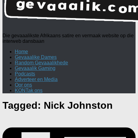
Die gevaaalikste Afrikaans satire en vermaak website op die
interweb dansbaan
Home
Gevaaalike Dames
Random Gevaaalikhede
Gevaaalik Gaming
Podcasts
Adverteer en Media
Oor ons
KONTak ons
Tagged:
Nick Johnston