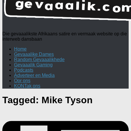
Die gevaaalikste Afrikaans satire en vermaak website op die
interweb dansbaan
Home
Gevaaalike Dames
Random Gevaaalikhede
Gevaaalik Gaming
Podcasts
Adverteer en Media
Oor ons
KONTak ons
Tagged:
Mike Tyson