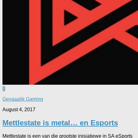
0
Gevaaalik Gaming
August 4, 2017
Mettlestate is metal… en Esports
Mettlestate is een van die grootste inisiatiewe in SA eSports