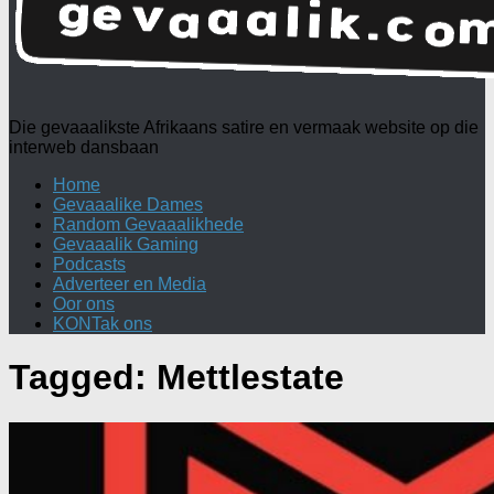
Die gevaaalikste Afrikaans satire en vermaak website op die
interweb dansbaan
Home
Gevaaalike Dames
Random Gevaaalikhede
Gevaaalik Gaming
Podcasts
Adverteer en Media
Oor ons
KONTak ons
Tagged:
Mettlestate