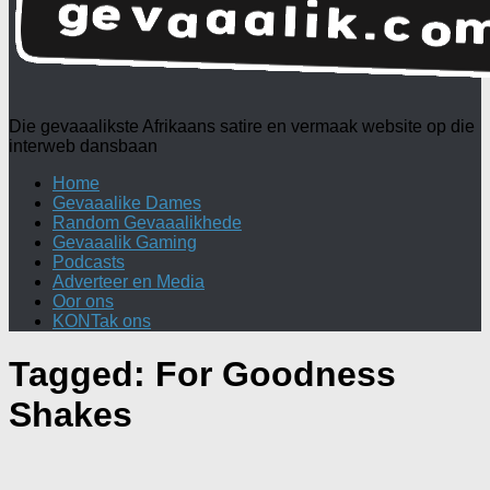
Die gevaaalikste Afrikaans satire en vermaak website op die
interweb dansbaan
Home
Gevaaalike Dames
Random Gevaaalikhede
Gevaaalik Gaming
Podcasts
Adverteer en Media
Oor ons
KONTak ons
Tagged:
For Goodness
Shakes