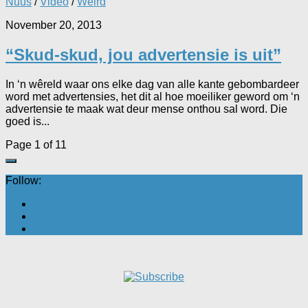
Nuus
/
Video
/
Weird
November 20, 2013
“Skud-skud, jou advertensie is uit”
In ‘n wêreld waar ons elke dag van alle kante gebombardeer
word met advertensies, het dit al hoe moeiliker geword om ‘n
advertensie te maak wat deur mense onthou sal word. Die
goed is...
Page 1 of 1
1
Follow: