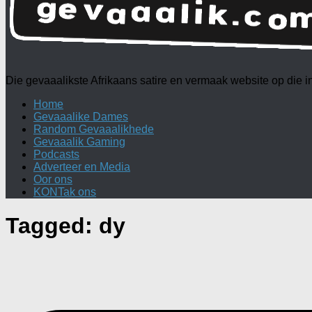
Die gevaaalikste Afrikaans satire en vermaak website op die
Home
Gevaaalike Dames
Random Gevaaalikhede
Gevaaalik Gaming
Podcasts
Adverteer en Media
Oor ons
KONTak ons
Tagged:
dy