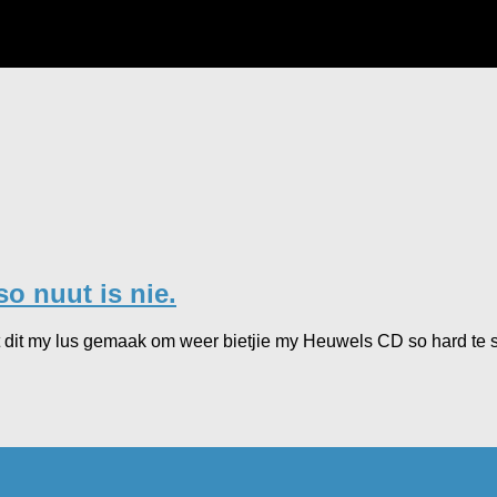
o nuut is nie.
 dit my lus gemaak om weer bietjie my Heuwels CD so hard te sp