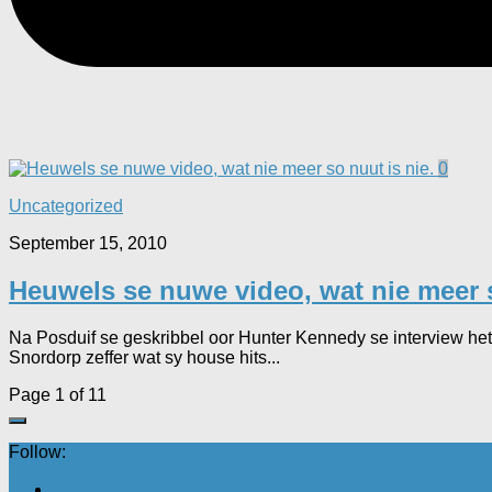
0
Uncategorized
September 15, 2010
Heuwels se nuwe video, wat nie meer s
Na Posduif se geskribbel oor Hunter Kennedy se interview het
Snordorp zeffer wat sy house hits...
Page 1 of 1
1
Follow: