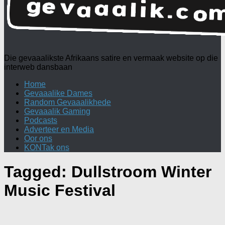
Die gevaaalikste Afrikaans satire en vermaak website op die
interweb dansbaan
Home
Gevaaalike Dames
Random Gevaaalikhede
Gevaaalik Gaming
Podcasts
Adverteer en Media
Oor ons
KONTak ons
Tagged:
Dullstroom Winter
Music Festival