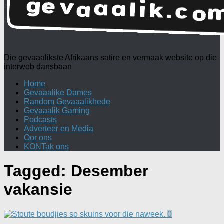
Die gevaaalikste Afrikaans satire en vermaak website op die
interweb dansbaan
Home
Gevaaalike Dames
Random Gevaaalikhede
Gevaaalik Gaming
Podcasts
Adverteer en Media
Oor ons
KONTak ons
Tagged:
Desember
vakansie
0