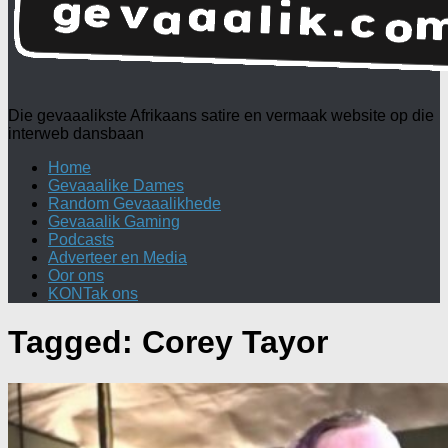
Die gevaaalikste Afrikaans satire en vermaak website op die
interweb dansbaan
Home
Gevaaalike Dames
Random Gevaaalikhede
Gevaaalik Gaming
Podcasts
Adverteer en Media
Oor ons
KONTak ons
Tagged:
Corey Tayor