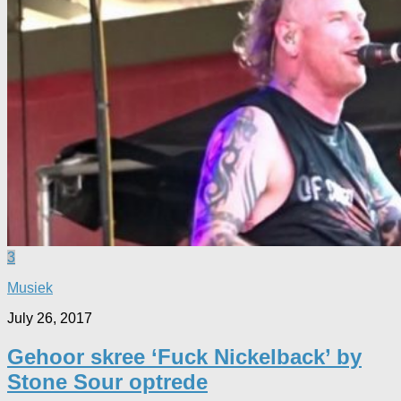
3
Musiek
July 26, 2017
Gehoor skree ‘Fuck Nickelback’ by
Stone Sour optrede