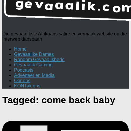
Die gevaaalikste Afrikaans satire en vermaak website op die
interweb dansbaan
Home
Gevaaalike Dames
Random Gevaaalikhede
Gevaaalik Gaming
Podcasts
Adverteer en Media
Oor ons
KONTak ons
Tagged:
come back baby