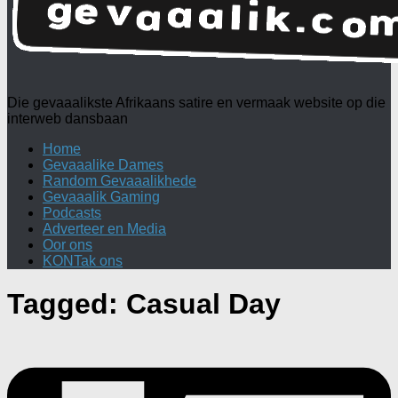
Die gevaaalikste Afrikaans satire en vermaak website op die
interweb dansbaan
Home
Gevaaalike Dames
Random Gevaaalikhede
Gevaaalik Gaming
Podcasts
Adverteer en Media
Oor ons
KONTak ons
Tagged:
Casual Day