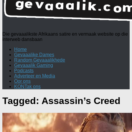
Die gevaaalikste Afrikaans satire en vermaak website op die
interweb dansbaan
Home
Gevaaalike Dames
Random Gevaaalikhede
Gevaaalik Gaming
Podcasts
Adverteer en Media
Oor ons
KONTak ons
Tagged:
Assassin’s Creed