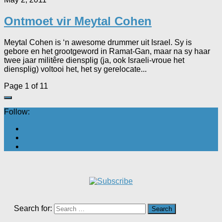
Ontmoet vir Meytal Cohen
Meytal Cohen is ‘n awesome drummer uit Israel. Sy is
gebore en het grootgeword in Ramat-Gan, maar na sy haar
twee jaar militêre diensplig (ja, ook Israeli-vroue het
diensplig) voltooi het, het sy gerelocate...
Page 1 of 1
1
Follow:
Search for: