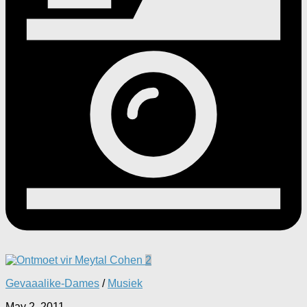
2
Gevaaalike-Dames
/
Musiek
May 2, 2011