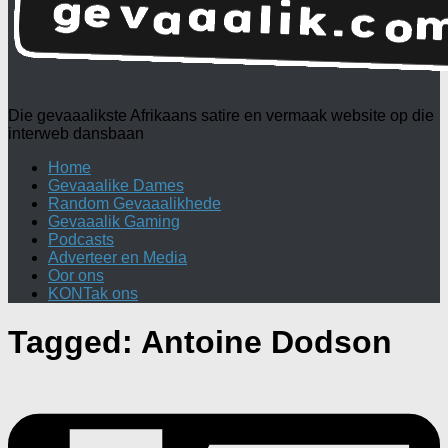
Die gevaaalikste Afrikaans satire en vermaak website op die
interweb dansbaan
Home
Gevaaalike Dames
Random Gevaaalikhede
Gevaaalik Gaming
Podcasts
Adverteer en Media
Oor ons
KONTak ons
Tagged:
Antoine Dodson