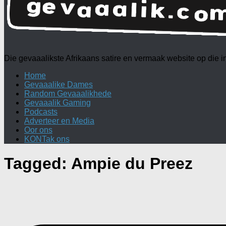
Die gevaaalikste Afrikaans satire en vermaak website op die
Home
Gevaaalike Dames
Random Gevaaalikhede
Gevaaalik Gaming
Podcasts
Adverteer en Media
Oor ons
KONTak ons
Tagged:
Ampie du Preez