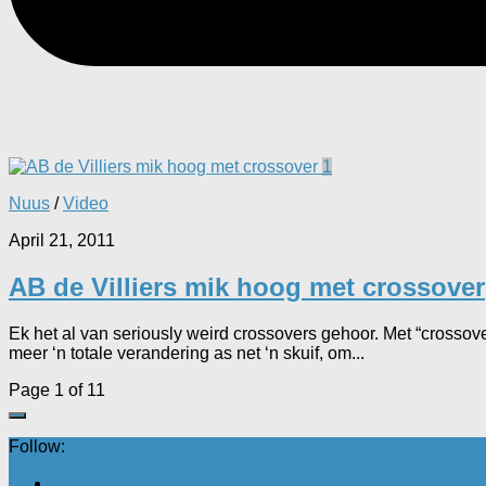
1
Nuus
/
Video
April 21, 2011
AB de Villiers mik hoog met crossover
Ek het al van seriously weird crossovers gehoor. Met “crossov
meer ‘n totale verandering as net ‘n skuif, om...
Page 1 of 1
1
Follow: