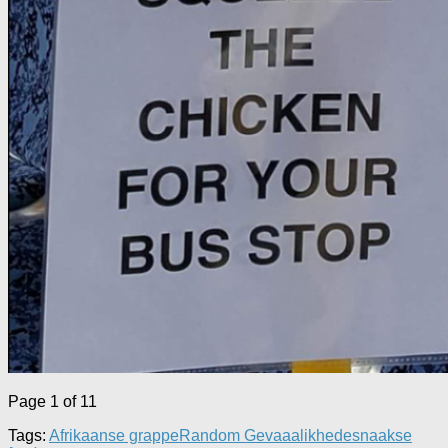
Page 1 of 1
1
Tags:
Afrikaanse grappe
Random Gevaaalikhede
snaakse