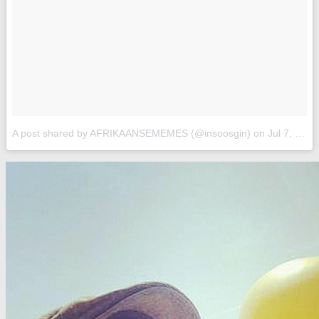
A post shared by AFRIKAANSEMEMES (@insoosgin)
on
Jul 7, 2017 at 12:49am PDT