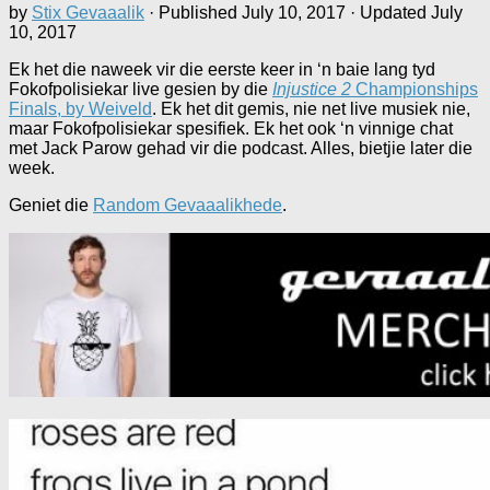
by
Stix Gevaaalik
· Published
July 10, 2017
· Updated
July
10, 2017
Ek het die naweek vir die eerste keer in ‘n baie lang tyd
Fokofpolisiekar live gesien by die
Injustice 2
Championships
Finals, by Weiveld
. Ek het dit gemis, nie net live musiek nie,
maar Fokofpolisiekar spesifiek. Ek het ook ‘n vinnige chat
met Jack Parow gehad vir die podcast. Alles, bietjie later die
week.
Geniet die
Random Gevaaalikhede
.