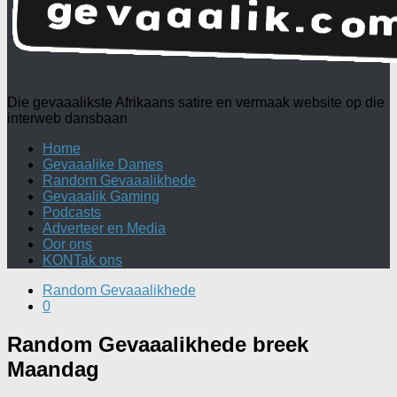
Die gevaaalikste Afrikaans satire en vermaak website op die
interweb dansbaan
Home
Gevaaalike Dames
Random Gevaaalikhede
Gevaaalik Gaming
Podcasts
Adverteer en Media
Oor ons
KONTak ons
Random Gevaaalikhede
0
Random Gevaaalikhede breek
Maandag