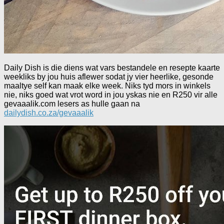
Daily Dish is die diens wat vars bestandele en resepte kaarte
weekliks by jou huis aflewer sodat jy vier heerlike, gesonde
maaltye self kan maak elke week. Niks tyd mors in winkels
nie, niks goed wat vrot word in jou yskas nie en R250 vir alle
gevaaalik.com lesers as hulle gaan na
dailydish.co.za/gevaaalik