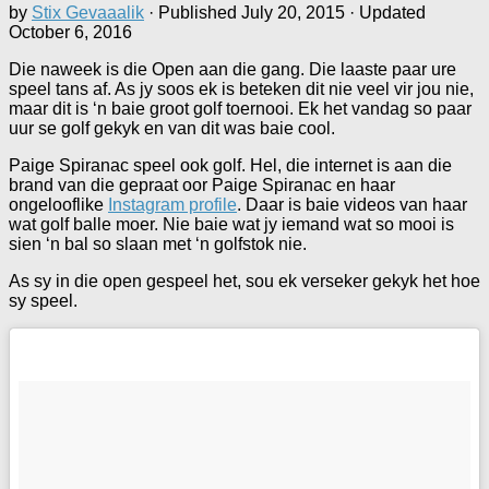
by
Stix Gevaaalik
· Published
July 20, 2015
· Updated
October 6, 2016
Die naweek is die Open aan die gang. Die laaste paar ure
speel tans af. As jy soos ek is beteken dit nie veel vir jou nie,
maar dit is ‘n baie groot golf toernooi. Ek het vandag so paar
uur se golf gekyk en van dit was baie cool.
Paige Spiranac speel ook golf. Hel, die internet is aan die
brand van die gepraat oor Paige Spiranac en haar
ongelooflike
Instagram profile
. Daar is baie videos van haar
wat golf balle moer. Nie baie wat jy iemand wat so mooi is
sien ‘n bal so slaan met ‘n golfstok nie.
As sy in die open gespeel het, sou ek verseker gekyk het hoe
sy speel.