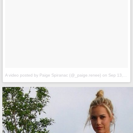
A video posted by Paige Spiranac (@_paige.renee)
on
Sep 13, 2016 at 5:02pm PDT