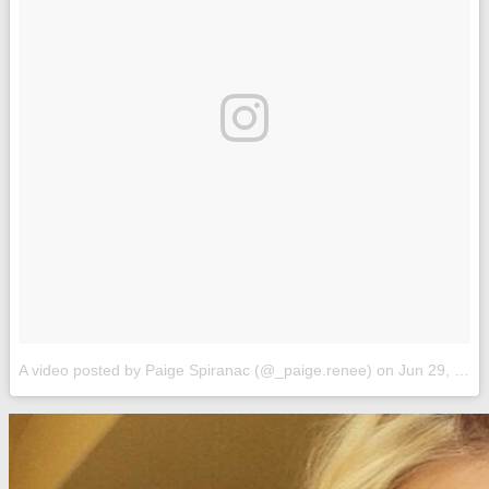
A video posted by Paige Spiranac (@_paige.renee)
on
Jun 29, 2015 at 5:57pm PDT