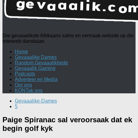
Die gevaaalikste Afrikaans satire en vermaak website op die
interweb dansbaan
Home
Gevaaalike Dames
Random Gevaaalikhede
Gevaaalik Gaming
Podcasts
Adverteer en Media
Oor ons
KONTak ons
Gevaaalike-Dames
5
Paige Spiranac sal veroorsaak dat ek
begin golf kyk