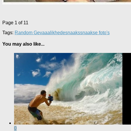
Page 1 of 1
1
Tags:
Random Gevaaalikhede
snaaks
snaakse foto's
You may also like...
0