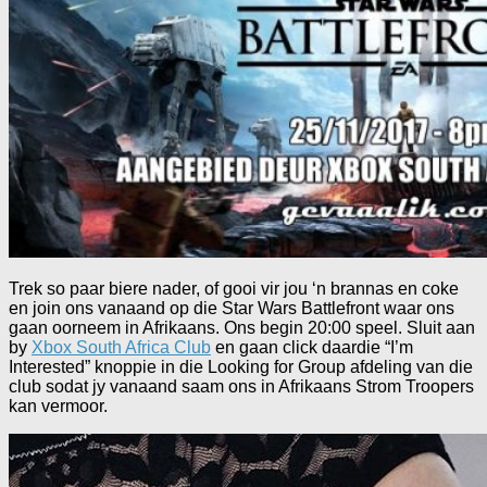
Trek so paar biere nader, of gooi vir jou ‘n brannas en coke
en join ons vanaand op die Star Wars Battlefront waar ons
gaan oorneem in Afrikaans. Ons begin 20:00 speel. Sluit aan
by
Xbox South Africa Club
en gaan click daardie “I’m
Interested” knoppie in die Looking for Group afdeling van die
club sodat jy vanaand saam ons in Afrikaans Strom Troopers
kan vermoor.