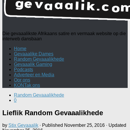
Die gevaaalikste Afrikaans satire en vermaak website op die
interweb dansbaan
Home
Gevaaalike Dames
Random Gevaaalikhede
Gevaaalik Gaming
Podcasts
Adverteer en Media
Oor ons
KONTak ons
Random Gevaaalikhede
0
Lieflik Random Gevaaalikhede
by
Stix Gevaaalik
· Published
November 25, 2016
· Updated