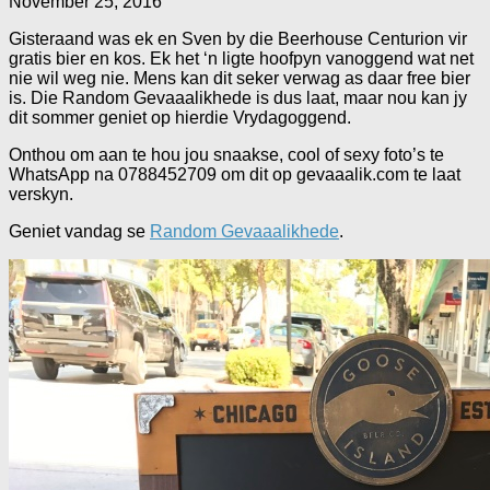
November 25, 2016
Gisteraand was ek en Sven by die Beerhouse Centurion vir
gratis bier en kos. Ek het ‘n ligte hoofpyn vanoggend wat net
nie wil weg nie. Mens kan dit seker verwag as daar free bier
is. Die Random Gevaaalikhede is dus laat, maar nou kan jy
dit sommer geniet op hierdie Vrydagoggend.
Onthou om aan te hou jou snaakse, cool of sexy foto’s te
WhatsApp na 0788452709 om dit op gevaaalik.com te laat
verskyn.
Geniet vandag se
Random Gevaaalikhede
.