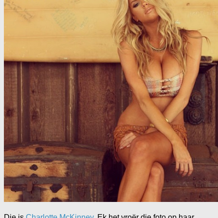
Die is
Charlotte McKinney
. Ek het vroër die foto op haar