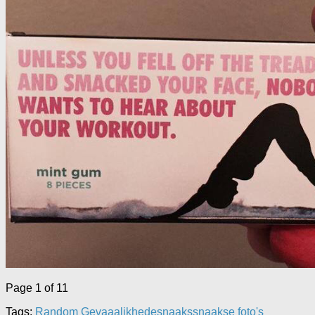
Page 1 of 1
1
Tags:
Random Gevaaalikhede
snaaks
snaakse foto's