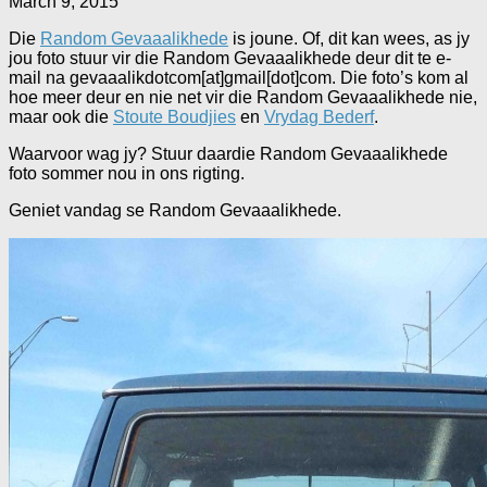
March 9, 2015
Die
Random Gevaaalikhede
is joune. Of, dit kan wees, as jy
jou foto stuur vir die Random Gevaaalikhede deur dit te e-
mail na gevaaalikdotcom[at]gmail[dot]com. Die foto’s kom al
hoe meer deur en nie net vir die Random Gevaaalikhede nie,
maar ook die
Stoute Boudjies
en
Vrydag Bederf
.
Waarvoor wag jy? Stuur daardie Random Gevaaalikhede
foto sommer nou in ons rigting.
Geniet vandag se Random Gevaaalikhede.