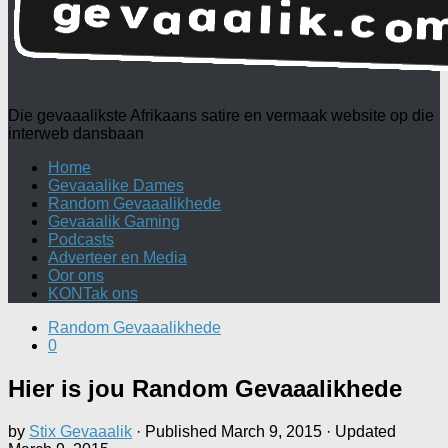
Die gevaaalikste Afrikaans satire en vermaak website op die
interweb dansbaan
Home
Gevaaalike Dames
Random Gevaaalikhede
Gevaaalik Gaming
Podcasts
Adverteer en Media
Oor ons
KONTak ons
Random Gevaaalikhede
0
Hier is jou Random Gevaaalikhede
by
Stix Gevaaalik
· Published
March 9, 2015
· Updated