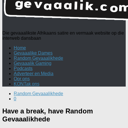
Die gevaaalikste Afrikaans satire en vermaak website op die
interweb dansbaan
Home
Gevaaalike Dames
Random Gevaaalikhede
Gevaaalik Gaming
Podcasts
Adverteer en Media
Oor ons
KONTak ons
Random Gevaaalikhede
0
Have a break, have Random
Gevaaalikhede