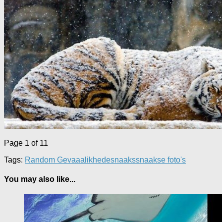
Page 1 of 1
1
Tags:
Random Gevaaalikhede
snaaks
snaakse foto's
You may also like...