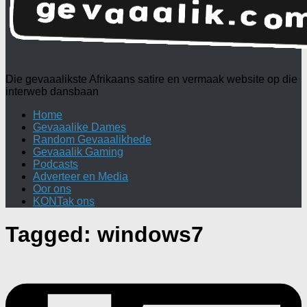
Die gevaaalikste Afrikaans satire en vermaak website op die
interweb dansbaan
Home
Gevaaalike Dames
Random Gevaaalikhede
Gevaaalik Gaming
Podcasts
Adverteer en Media
Oor ons
KONTak ons
Tagged:
windows7