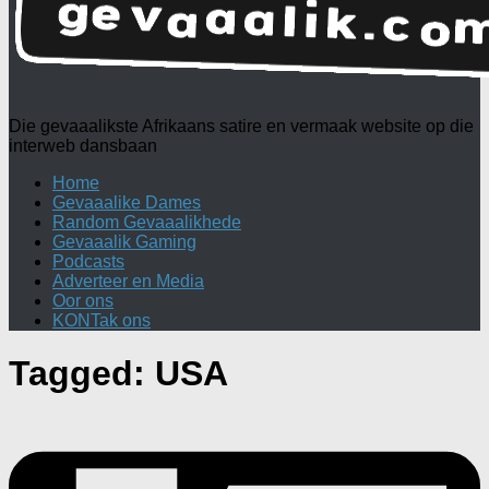
Die gevaaalikste Afrikaans satire en vermaak website op die
interweb dansbaan
Home
Gevaaalike Dames
Random Gevaaalikhede
Gevaaalik Gaming
Podcasts
Adverteer en Media
Oor ons
KONTak ons
Tagged:
USA