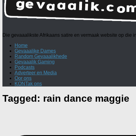
Die gevaaalikste Afrikaans satire en vermaak website op die
Home
Gevaaalike Dames
Random Gevaaalikhede
Gevaaalik Gaming
Podcasts
Adverteer en Media
Oor ons
KONTak ons
Tagged:
rain dance maggie