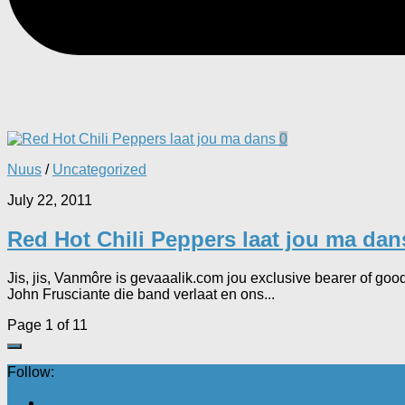
0
Nuus
/
Uncategorized
July 22, 2011
Red Hot Chili Peppers laat jou ma dan
Jis, jis, Vanmôre is gevaaalik.com jou exclusive bearer of good 
John Frusciante die band verlaat en ons...
Page 1 of 1
1
Follow: