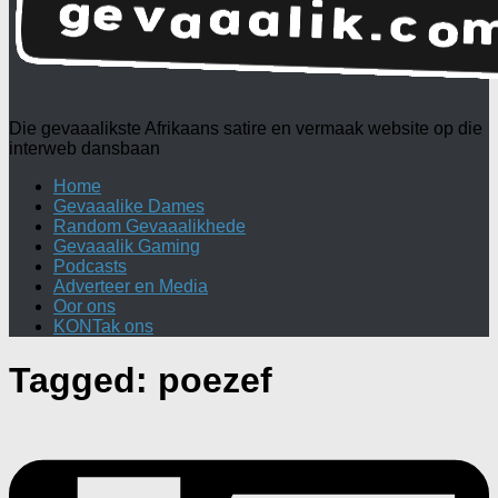
Die gevaaalikste Afrikaans satire en vermaak website op die
interweb dansbaan
Home
Gevaaalike Dames
Random Gevaaalikhede
Gevaaalik Gaming
Podcasts
Adverteer en Media
Oor ons
KONTak ons
Tagged:
poezef