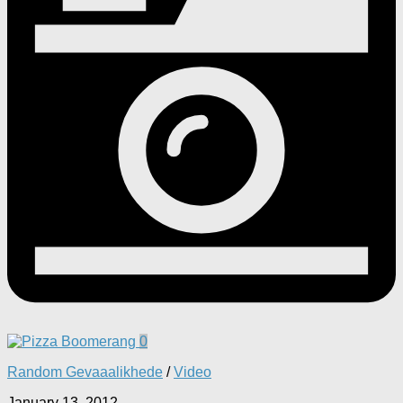
0
Random Gevaaalikhede
/
Video
January 13, 2012