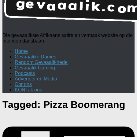
Die gevaaalikste Afrikaans satire en vermaak website op die
interweb dansbaan
Home
Gevaaalike Dames
Random Gevaaalikhede
Gevaaalik Gaming
Podcasts
Adverteer en Media
Oor ons
KONTak ons
Tagged:
Pizza Boomerang