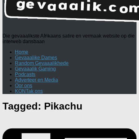
Die gevaaalikste Afrikaans satire en vermaak website op die
interweb dansbaan
Home
Gevaaalike Dames
Random Gevaaalikhede
Gevaaalik Gaming
Podcasts
Adverteer en Media
Oor ons
KONTak ons
Tagged:
Pikachu