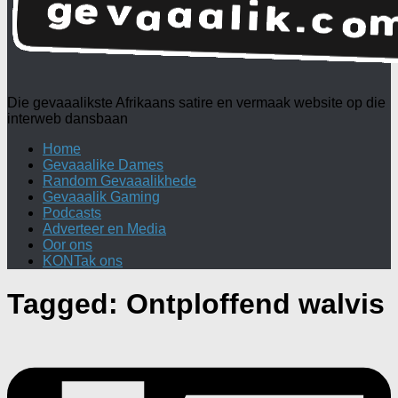
Die gevaaalikste Afrikaans satire en vermaak website op die
interweb dansbaan
Home
Gevaaalike Dames
Random Gevaaalikhede
Gevaaalik Gaming
Podcasts
Adverteer en Media
Oor ons
KONTak ons
Tagged:
Ontploffend walvis