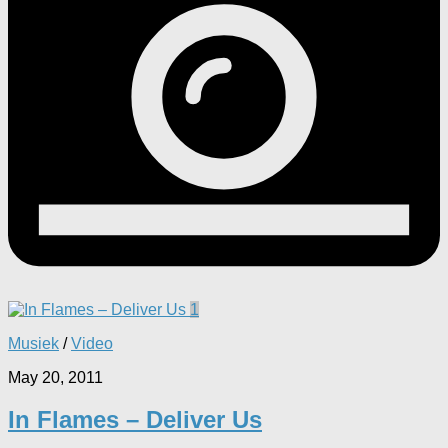
1
Musiek
/
Video
May 20, 2011
In Flames – Deliver Us