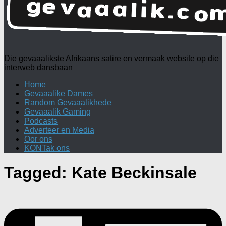
Die gevaaalikste Afrikaans satire en vermaak website op die
interweb dansbaan
Home
Gevaaalike Dames
Random Gevaaalikhede
Gevaaalik Gaming
Podcasts
Adverteer en Media
Oor ons
KONTak ons
Tagged:
Kate Beckinsale