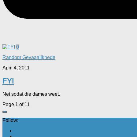
0
Random Gevaaalikhede
April 4, 2011
FYI
Net sodat die dames weet.
Page 1 of 1
1
Follow: