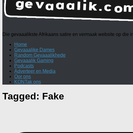
Die gevaaalikste Afrikaans satire en vermaak website op die
Home
Gevaaalike Dames
Random Gevaaalikhede
Gevaaalik Gaming
Podcasts
Adverteer en Media
Oor ons
KONTak ons
Tagged:
Fake