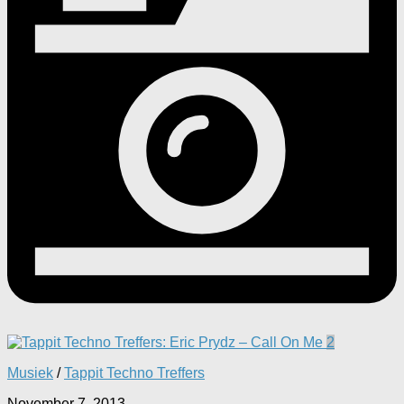
2
Musiek
/
Tappit Techno Treffers
November 7, 2013