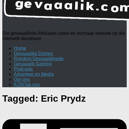
Die gevaaalikste Afrikaans satire en vermaak website op die
interweb dansbaan
Home
Gevaaalike Dames
Random Gevaaalikhede
Gevaaalik Gaming
Podcasts
Adverteer en Media
Oor ons
KONTak ons
Tagged:
Eric Prydz