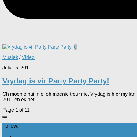
0
Musiek
/
Video
July 15, 2011
Vrydag is vir Party Party Party!
Oh moenie huil nie, oh moenie treur nie, Vrydag is hier my lan
2011 en ek het...
Page 1 of 1
1
Follow: