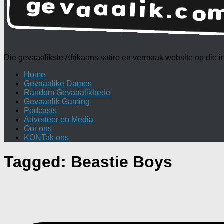
Die gevaaalikste Afrikaans satire en vermaak website op die
Home
Gevaaalike Dames
Random Gevaaalikhede
Gevaaalik Gaming
Podcasts
Adverteer en Media
Oor ons
KONTak ons
Tagged:
Beastie Boys