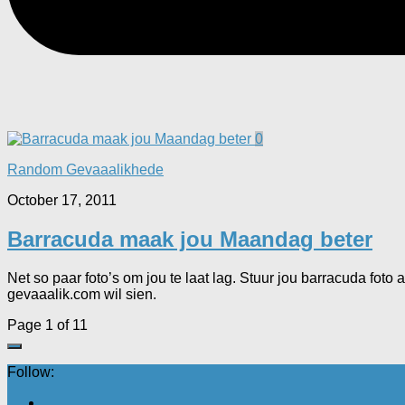
0
Random Gevaaalikhede
October 17, 2011
Barracuda maak jou Maandag beter
Net so paar foto’s om jou te laat lag. Stuur jou barracuda fo
gevaaalik.com wil sien.
Page 1 of 1
1
Follow: